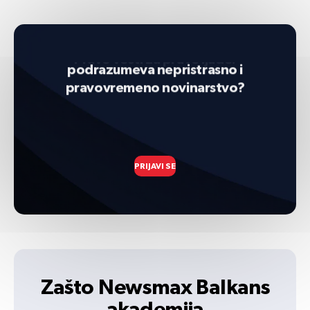
Želiš li da saznaš šta znači i
podrazumeva nepristrasno i
pravovremeno novinarstvo?
Prave vesti za prave ljude!
PRIJAVI SE
Zašto Newsmax Balkans
akademija