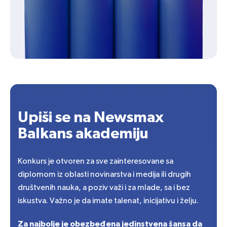
Upiši se na Newsmax
Balkans akademiju
Konkurs je otvoren za sve zainteresovane sa
diplomom iz oblasti novinarstva i medija ili drugih
društvenih nauka, a poziv važi i za mlade, sa i bez
iskustva. Važno je da imate talenat, inicijativu i želju.
Za najbolje je obezbeđena jedinstvena šansa da
postanu deo tima Newsmax Balkans televizije!