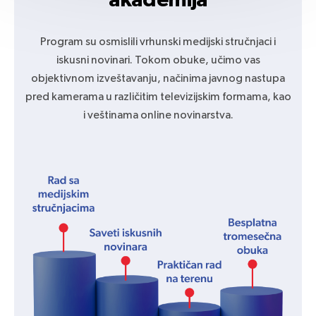
Program su osmislili vrhunski medijski stručnjaci i
iskusni novinari. Tokom obuke, učimo vas
objektivnom izveštavanju, načinima javnog nastupa
pred kamerama u različitim televizijskim formama, kao
i veštinama online novinarstva.